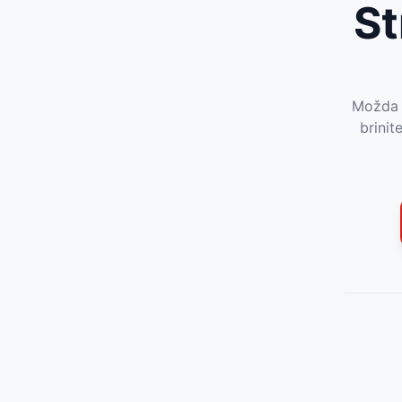
St
Možda j
brinit