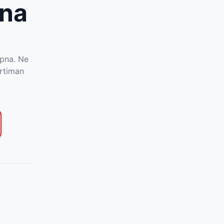
ena
a
upna. Ne
ortiman