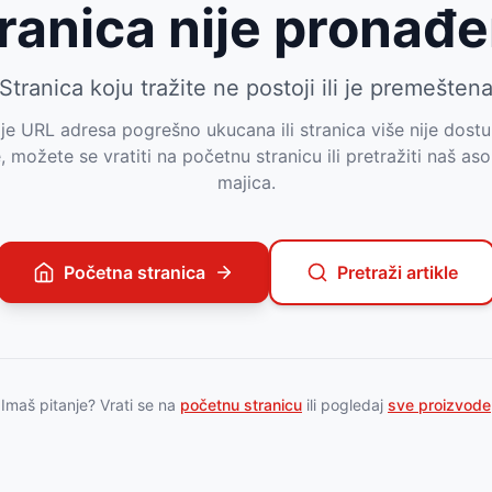
ranica nije pronađ
Stranica koju tražite ne postoji ili je premešten
e URL adresa pogrešno ukucana ili stranica više nije dost
e, možete se vratiti na početnu stranicu ili pretražiti naš as
majica.
Početna stranica
Pretraži artikle
Imaš pitanje? Vrati se na
početnu stranicu
ili pogledaj
sve proizvode